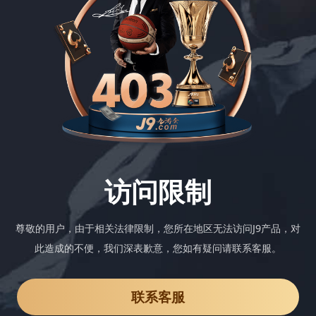
访问限制
尊敬的用户，由于相关法律限制，您所在地区无法访问J9产品，对
此造成的不便，我们深表歉意，您如有疑问请联系客服。
联系客服